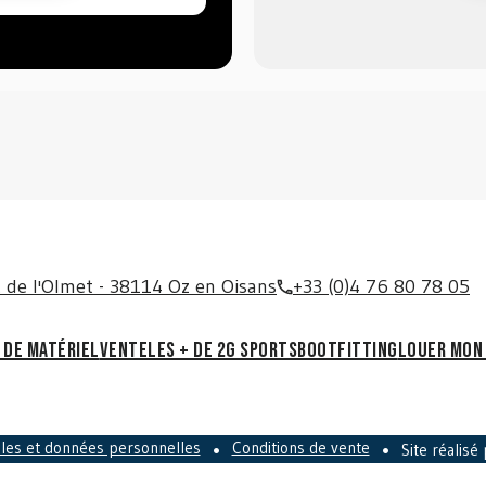
 de l'Olmet - 38114 Oz en Oisans
+33 (0)4 76 80 78 05
 de matériel
Vente
Les + de 2G Sports
Bootfitting
Louer mon
ales et données personnelles
Conditions de vente
Site réalisé