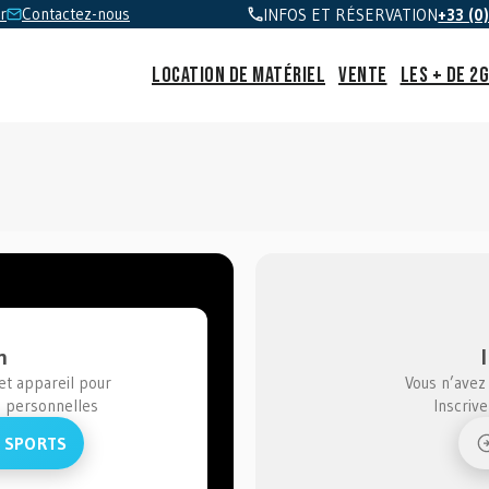
r
Contactez-nous
INFOS ET RÉSERVATION
+33 (0
Location de matériel
Vente
Les + de 2
n
t appareil pour
Vous n’avez
s personnelles
Inscriv
 SPORTS