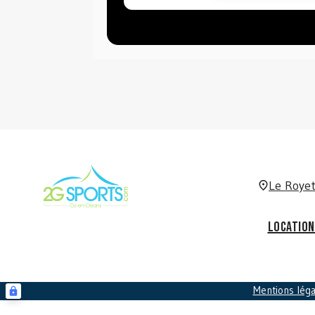
Le Royet
Location
Mentions lég