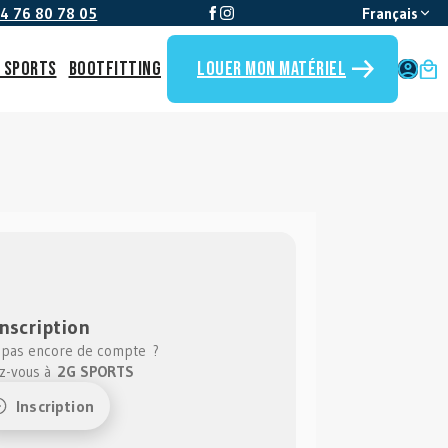
)4 76 80 78 05
Français
G Sports
Bootfitting
Louer mon matériel
Mo
Inscription
 pas encore de compte ?
ez-vous à
2G SPORTS
Inscription